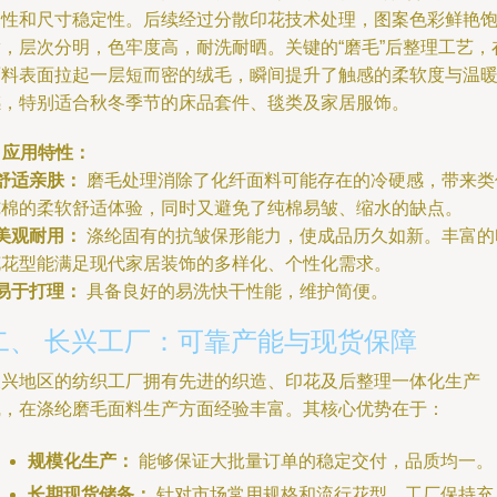
磨性和尺寸稳定性。后续经过分散印花技术处理，图案色彩鲜艳
满，层次分明，色牢度高，耐洗耐晒。关键的“磨毛”后整理工艺，
面料表面拉起一层短而密的绒毛，瞬间提升了触感的柔软度与温
感，特别适合秋冬季节的床品套件、毯类及家居服饰。
. 应用特性：
舒适亲肤：
磨毛处理消除了化纤面料可能存在的冷硬感，带来类
纯棉的柔软舒适体验，同时又避免了纯棉易皱、缩水的缺点。
美观耐用：
涤纶固有的抗皱保形能力，使成品历久如新。丰富的
花花型能满足现代家居装饰的多样化、个性化需求。
易于打理：
具备良好的易洗快干性能，维护简便。
二、 长兴工厂：可靠产能与现货保障
长兴地区的纺织工厂拥有先进的织造、印花及后整理一体化生产
线，在涤纶磨毛面料生产方面经验丰富。其核心优势在于：
规模化生产：
能够保证大批量订单的稳定交付，品质均一。
长期现货储备：
针对市场常用规格和流行花型，工厂保持充