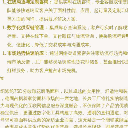
在线沟通与定制咨询：
提供实时在线咨询，专业客服或销售
队能够快速响应客户关于面料性能、应用、起订量及定制印
等方面的问询，提供技术解决方案。
数字化供应链管理：
集成库存查询系统，客户可实时了解现
存量。支持在线下单、支付跟踪与物流查询，使采购流程透
化、便捷化，降低了交易成本与沟通成本。
市场趋势快速响应：
通过网络渠道紧密关注家纺流行趋势和
端市场反馈，工厂能够灵活调整现货花型储备，甚至推出快
打样服务，助力客户抢占市场先机。
##
梭织涤纶75D分散印花磨毛面料，以其卓越的实用性、舒适性和装
性，稳固占据着家纺面料市场的一席之地。长兴工厂将扎实的制
能力与现代化的互联网信息服务深度融合，不仅保障了产品的优
与稳定供应，更通过数字化工具构建了高效、透明的直销通道。
于寻求可靠面料供应商的家纺企业而言，这无疑是一个能够兼顾
质、效率与成本竞争优势的优质选择。选择长兴现货，即是选择