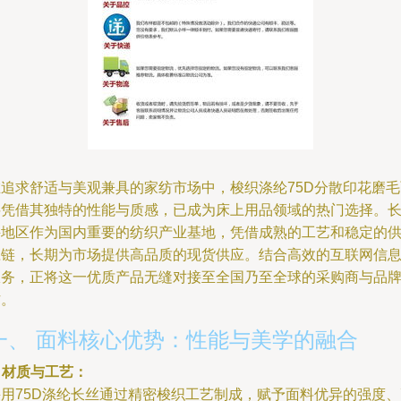
在追求舒适与美观兼具的家纺市场中，梭织涤纶75D分散印花磨毛
料凭借其独特的性能与质感，已成为床上用品领域的热门选择。
兴地区作为国内重要的纺织产业基地，凭借成熟的工艺和稳定的
应链，长期为市场提供高品质的现货供应。结合高效的互联网信
服务，正将这一优质产品无缝对接至全国乃至全球的采购商与品
方。
一、 面料核心优势：性能与美学的融合
. 材质与工艺：
采用75D涤纶长丝通过精密梭织工艺制成，赋予面料优异的强度、