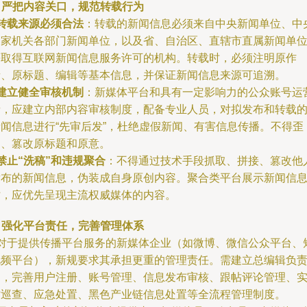
. 严把内容关口，规范转载行为
转载来源必须合法
：转载的新闻信息必须来自中央新闻单位、中
国家机关各部门新闻单位，以及省、自治区、直辖市直属新闻单
等取得互联网新闻信息服务许可的机构。转载时，必须注明原作
者、原标题、编辑等基本信息，并保证新闻信息来源可追溯。
建立健全审核机制
：新媒体平台和具有一定影响力的公众账号运
者，应建立内部内容审核制度，配备专业人员，对拟发布和转载
新闻信息进行“先审后发”，杜绝虚假新闻、有害信息传播。不得歪
曲、篡改原标题和原意。
禁止“洗稿”和违规聚合
：不得通过技术手段抓取、拼接、篡改他
发布的新闻信息，伪装成自身原创内容。聚合类平台展示新闻信
时，应优先呈现主流权威媒体的内容。
. 强化平台责任，完善管理体系
- 对于提供传播平台服务的新媒体企业（如微博、微信公众平台、
视频平台），新规要求其承担更重的管理责任。需建立总编辑负
制，完善用户注册、账号管理、信息发布审核、跟帖评论管理、
时巡查、应急处置、黑色产业链信息处置等全流程管理制度。