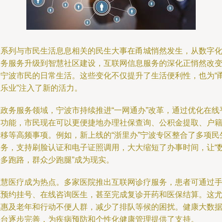
一系列与市民生活息息相关的民生大事在甬城悄然发生，从数字
政务服务升级到智慧社区建设，互联网信息服务的深化正悄然改
着宁波市民的日常生活。这些变化不仅提升了生活便利性，也为“
上乐业”注入了新的活力。
在政务服务领域，宁波市持续推进“一网通办”改革，通过优化在线
台功能，市民现在可以更便捷地办理社保查询、公积金提取、户
迁移等高频事项。例如，新上线的“浙里办”宁波专区整合了多项民
服务，支持刷脸认证和电子证照调用，大大缩短了办事时间，让“
据多跑路，群众少跑腿”成为现实。
智慧医疗成为热点。多家医院推出互联网诊疗服务，患者可通过
机预约挂号、在线咨询医生，甚至完成复诊开药和医保结算。这
其惠及老年和行动不便人群，减少了排队等候的困扰。健康大数
平台逐步完善，为疾病预防和个性化健康管理提供了支持。