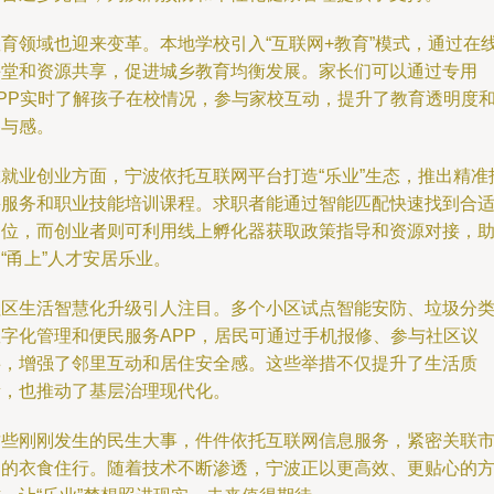
教育领域也迎来变革。本地学校引入“互联网+教育”模式，通过在
课堂和资源共享，促进城乡教育均衡发展。家长们可以通过专用
APP实时了解孩子在校情况，参与家校互动，提升了教育透明度
参与感。
在就业创业方面，宁波依托互联网平台打造“乐业”生态，推出精准
聘服务和职业技能培训课程。求职者能通过智能匹配快速找到合
岗位，而创业者则可利用线上孵化器获取政策指导和资源对接，
“甬上”人才安居乐业。
社区生活智慧化升级引人注目。多个小区试点智能安防、垃圾分
数字化管理和便民服务APP，居民可通过手机报修、参与社区议
事，增强了邻里互动和居住安全感。这些举措不仅提升了生活质
量，也推动了基层治理现代化。
这些刚刚发生的民生大事，件件依托互联网信息服务，紧密关联
民的衣食住行。随着技术不断渗透，宁波正以更高效、更贴心的